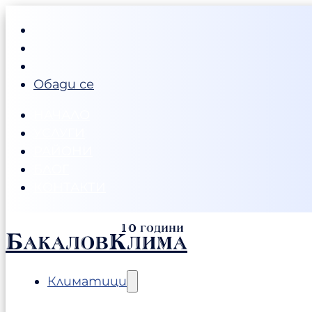
Обади се
НАЧАЛО
УСЛУГИ
РАЙОНИ
БЛОГ
КОНТАКТИ
БакаловКлима
Климатици