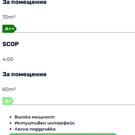
За помещение
70m²
A++
SCOP
4.00
За помещение
60m²
A+
Висока мощност
Интуитивен интерфейс
Лесна поддръжка