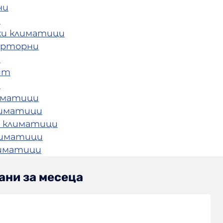
ни
и
ки климатици
ерторни
и
ит
и
иматици
лиматици
 климатици
лиматици
лиматици
ани за месеца