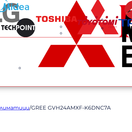
климатици
/
GREE GVH24AMXF-K6DNC7A