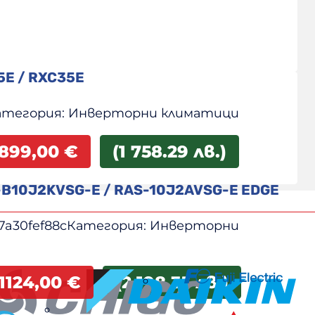
5E / RXC35E
атегория:
Инверторни климатици
899,00
€
(1 758.29 лв.)
-B10J2KVSG-E / RAS-10J2AVSG-E EDGE
7a30fef88c
Категория:
Инверторни
1124,00
€
(2 198.35 лв.)