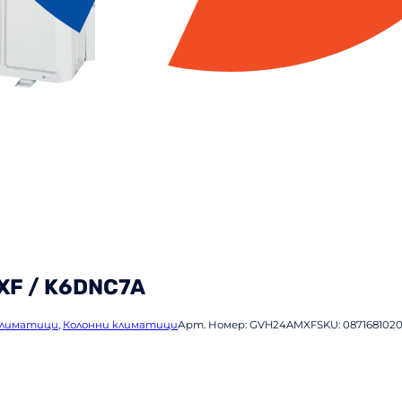
XF / K6DNC7A
климатици
,
Колонни климатици
Арт. Номер:
GVH24AMXF
SKU:
087168102