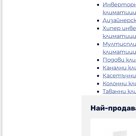
Инвертор
климатиц
Дизайнерс
Хипер инв
климатиц
Мултиспл
климатиц
Подови кл
Канални к
Касетъчни
Колонни к
Таванни к
Най-продав