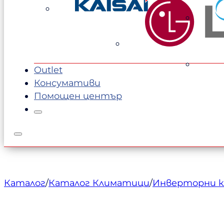
1197,00 €.
1124,00 €.
Outlet
Консумативи
Помощен център
Каталог
/
Каталог Климатици
/
Инверторни 