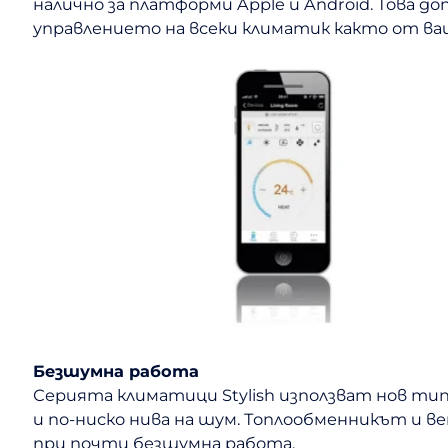
налично за платформи Apple и Android. Това 
управлението на всеки климатик както от ваш
Безшумна работа
Серията климатици Stylish използват нов т
и по-ниско нива на шум. Топлообменникът и 
при почти безшумна работа.