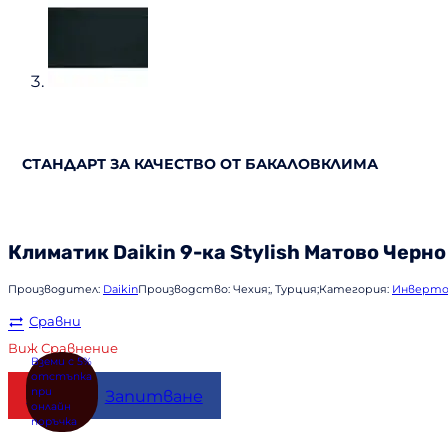
СТАНДАРТ ЗА КАЧЕСТВО ОТ БАКАЛОВКЛИМА
Климатик
Daikin
9-ка Stylish Матово Черн
Производител:
Daikin
Производство:
Чехия;, Турция;
Категория:
Инверто
Сравни
Виж Сравнение
Купи
Запитване