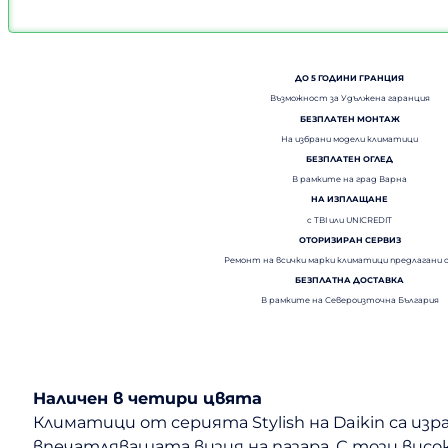
ДО 5 ГОДИНИ ГРАНЦИЯ
Възможност за Удължена гаранция
БЕЗПЛАТЕН МОНТАЖ
На избрани модели климатици
БЕЗПЛАТЕН ОГЛЕД
В рамките на град Варна
НА ИЗПЛАЩАНЕ
с TBI или UNICREDIT
ОТОРИЗИРАН СЕРВИЗ
Ремонт на всички марки климатици предлагани 
БЕЗПЛАТНА ДОСТАВКА
В рамките на Североизточна България
Наличен в четири цвята
Климатици от серията Stylish на Daikin са изр
впечатляващата визия на пазара. С този висок