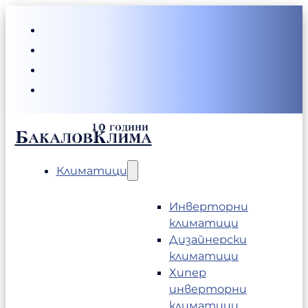
БакаловКлима
Климатици
Инверторни
климатици
Дизайнерски
климатици
Хипер
инверторни
климатици