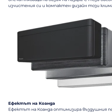
изчистения си и компактен дизайн този клим
Ефектът на Коанда
Ефектът на Коанда оптимизира въздушния пот