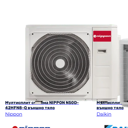
Мултисплит система NIPPON N50D-
Мултисплит си
42HFN8-Q външно тяло
външно тяло
Nippon
Daikin