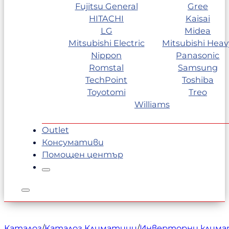
Fujitsu General
Gree
HITACHI
Kaisai
LG
Midea
Mitsubishi Electric
Mitsubishi Heav
Nippon
Panasonic
Romstal
Samsung
TechPoint
Toshiba
Toyotomi
Treo
Williams
Outlet
Консумативи
Помощен център
Каталог
/
Каталог Климатици
/
Инверторни клим