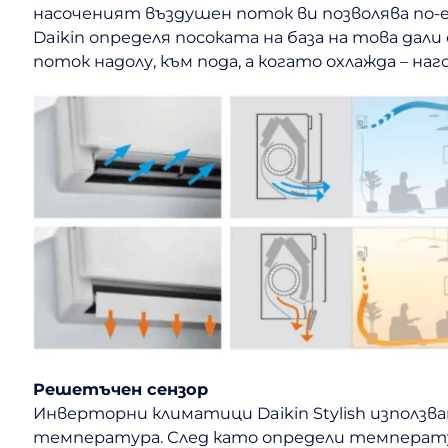
насоченият въздушен поток ви позволява по-
Daikin определя посоката на база на това дал
поток надолу, към пода, а когато охлажда – на
Решетъчен сензор
Инверторни климатици Daikin Stylish използ
температура. След като определи температу