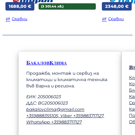
1688,00
€
2348,00
€
(3 301.44 лв.)
Сравни
Сравни
БакаловКлима
В
Продажба, монтаж и сервиз на
Кл
климатици и климатична техника
К
във Варна и региона.
Бл
Ка
ЕИК: 205006023
Ср
ДДС: BG205006023
Ка
bakalovclima@gmail.com
П
+359888355105, Viber +359883717127,
Об
WhatsApp +359883717127