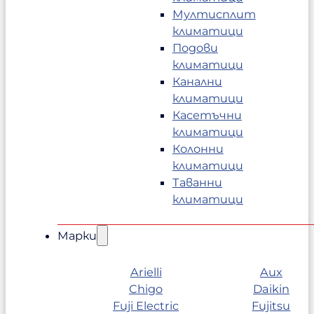
Мултисплит
климатици
Подови
климатици
Канални
климатици
Касетъчни
климатици
Колонни
климатици
Таванни
климатици
Марки
Arielli
Aux
Chigo
Daikin
Fuji Electric
Fujitsu