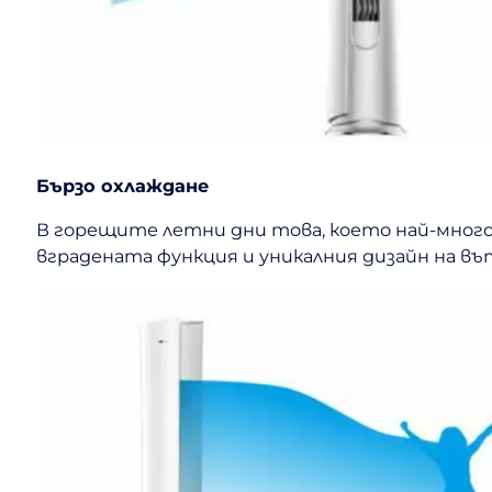
Бързо охлаждане
В горещите летни дни това, което най-много и
вградената функция и уникалния дизайн на в