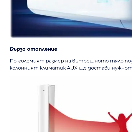
Бързо отопление
По-големият размер на вътрешното тяло позв
колонният климатик AUX ще достави нужното 