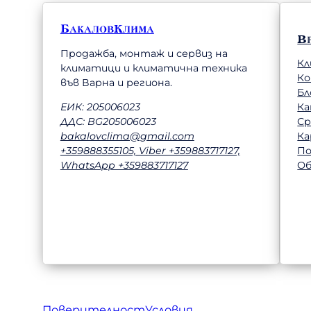
БакаловКлима
В
Продажба, монтаж и сервиз на
Кл
климатици и климатична техника
К
във Варна и региона.
Бл
Ка
ЕИК: 205006023
Ср
ДДС: BG205006023
Ка
bakalovclima@gmail.com
П
+359888355105, Viber +359883717127,
Об
WhatsApp +359883717127
Поверителност
Условия