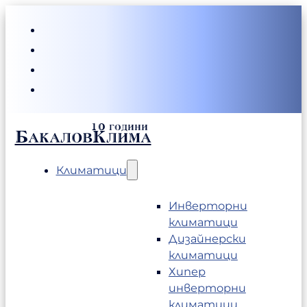
БакаловКлима
Климатици
Инверторни
климатици
Дизайнерски
климатици
Хипер
инверторни
климатици