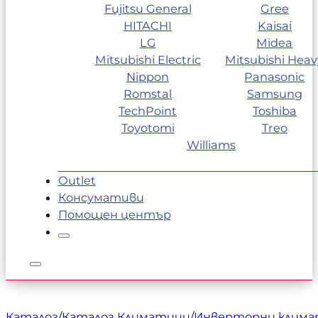
Fujitsu General
Gree
HITACHI
Kaisai
LG
Midea
Mitsubishi Electric
Mitsubishi Heav
Nippon
Panasonic
Romstal
Samsung
TechPoint
Toshiba
Toyotomi
Treo
Williams
Outlet
Консумативи
Помощен център
Каталог
/
Каталог Климатици
/
Инверторни клим