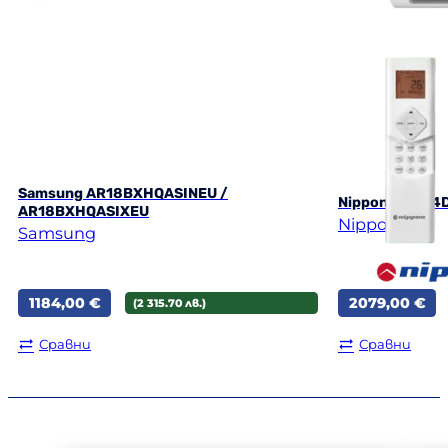
Samsung AR18BXHQASINEU /
Nippon KFR 2
AR18BXHQASIXEU
Nippon
Samsung
1184,00
€
2079,00
€
(2 315.70 лв.)
Сравни
Сравни