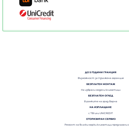
ДО 5 ГОДИНИ ГРАНЦИЯ
Възможност за Удължена гаранция
БЕЗПЛАТЕН МОНТАЖ
На избрани модели климатици
БЕЗПЛАТЕН ОГЛЕД
В рамките на град Варна
НА ИЗПЛАЩАНЕ
с TBI или UNICREDIT
ОТОРИЗИРАН СЕРВИЗ
Ремонт на всички марки климатици предлагани 