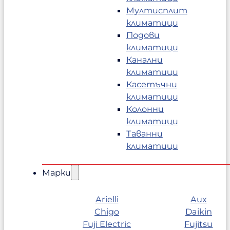
Мултисплит
климатици
Подови
климатици
Канални
климатици
Касетъчни
климатици
Колонни
климатици
Таванни
климатици
Марки
Arielli
Aux
Chigo
Daikin
Fuji Electric
Fujitsu