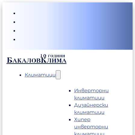
БакаловКлима
Климатици
Инверторни
климатици
Дизайнерски
климатици
Хипер
инверторни
климатици