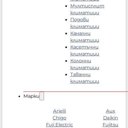
Мултисплит
климатици
Подови
климатици
Канални
климатици
Касетъчни
климатици
Колонни
климатици
Таванни
климатици
Марки
Arielli
Aux
Chigo
Daikin
Fuji Electric
Fujitsu