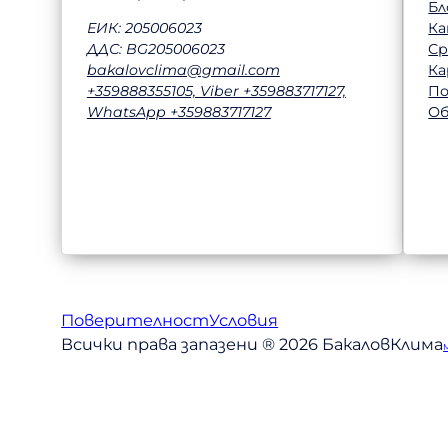
Бл
Ка
ЕИК: 205006023
Ср
ДДС: BG205006023
Ка
bakalovclima@gmail.com
П
+359888355105, Viber +359883717127,
Об
WhatsApp +359883717127
Поверителност
Условия
Всички права запазени ® 2026 БакаловКлима