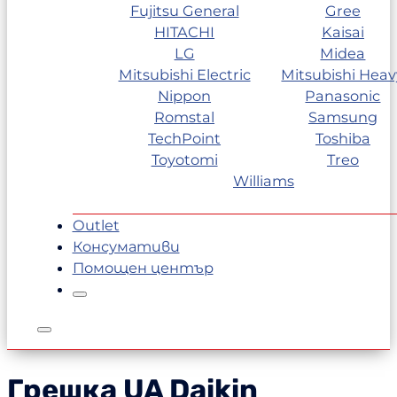
Fujitsu General
Gree
HITACHI
Kaisai
LG
Midea
Mitsubishi Electric
Mitsubishi Heav
Nippon
Panasonic
Romstal
Samsung
TechPoint
Toshiba
Toyotomi
Treo
Williams
Outlet
Консумативи
Помощен център
Грешка UA
Daikin