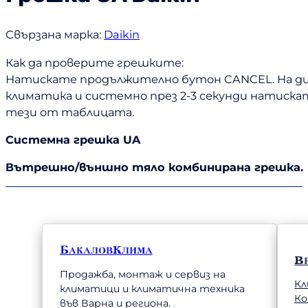
Свързана марка:
Daikin
Как да проверите грешките:
Натискате продължително бутон CANCEL. На ди
климатика и системно през 2-3 секунди натиск
тези от таблицата.
Системна грешка UA
Вътрешно/външно тяло комбинирана грешка.
БакаловКлима
В
Продажба, монтаж и сервиз на
Кл
климатици и климатична техника
К
във Варна и региона.