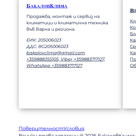
БакаловКлима
В
Продажба, монтаж и сервиз на
Кл
климатици и климатична техника
К
във Варна и региона.
Бл
Ка
ЕИК: 205006023
Ср
ДДС: BG205006023
Ка
bakalovclima@gmail.com
П
+359888355105, Viber +359883717127,
Об
WhatsApp +359883717127
Поверителност
Условия
Всички права запазени ® 2026 БакаловКлима