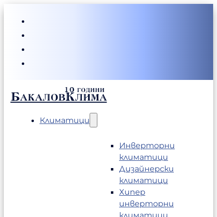
БакаловКлима
Климатици
Инверторни
климатици
Дизайнерски
климатици
Хипер
инверторни
климатици