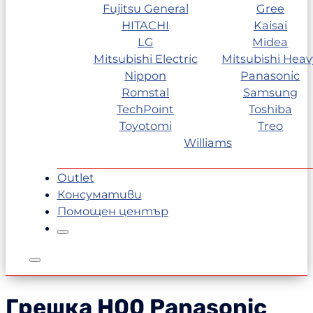
Fujitsu General
Gree
HITACHI
Kaisai
LG
Midea
Mitsubishi Electric
Mitsubishi Heav
Nippon
Panasonic
Romstal
Samsung
TechPoint
Toshiba
Toyotomi
Treo
Williams
Outlet
Консумативи
Помощен център
Грешка H00
Panasonic