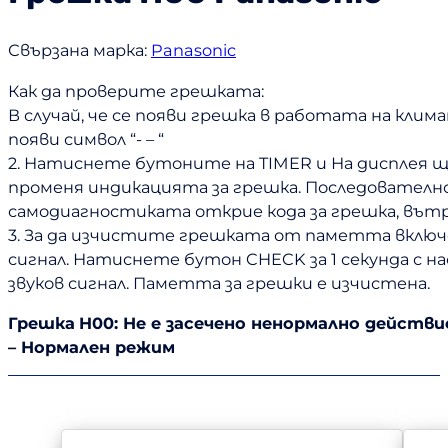
Свързана марка:
Panasonic
Как да проверите грешката:
В случай, че се появи грешка в работата на кли
появи символ “- – “
2. Натиснете бутоните на TIMER и На дисплея щ
променя индикацията за грешка. Последователно
самодиагностиката открие кода за грешка, вътр
3. За да изчистите грешката от паметта включе
сигнал. Натиснете бутон CHECK за 1 секунда с
звуков сигнал. Паметта за грешки е изчистена.
Грешка
H00: Не е засечено ненормално действи
– Нормален режим