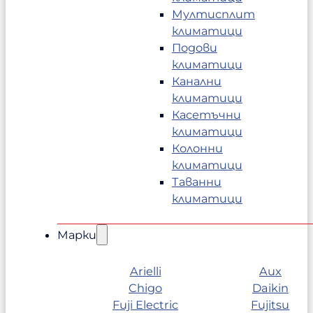
Мултисплит
климатици
Подови
климатици
Канални
климатици
Касетъчни
климатици
Колонни
климатици
Таванни
климатици
Марки
Arielli
Aux
Chigo
Daikin
Fuji Electric
Fujitsu