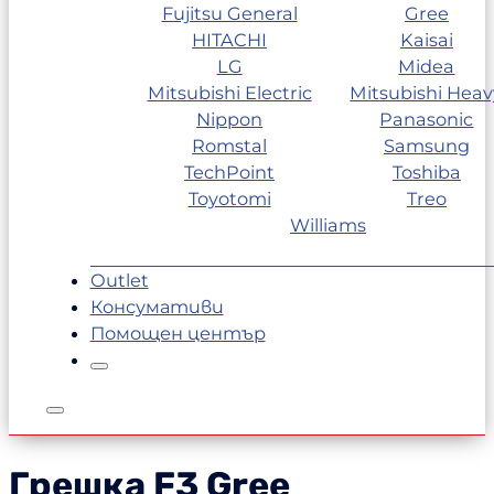
Fujitsu General
Gree
HITACHI
Kaisai
LG
Midea
Mitsubishi Electric
Mitsubishi Heav
Nippon
Panasonic
Romstal
Samsung
TechPoint
Toshiba
Toyotomi
Treo
Williams
Outlet
Консумативи
Помощен център
Грешка F3
Gree