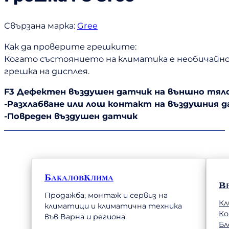
Свързана марка:
Gree
Как да проверите грешките:
Когато състоянието на климатика е необичайно
грешка на дисплея.
F3 Дефектен въздушен датчик на външно тяло
-Разхлабване или лош контакт на въздушния 
-Повреден въздушен датчик
БакаловКлима
В
Продажба, монтаж и сервиз на
Кл
климатици и климатична техника
К
във Варна и региона.
Бл