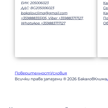
Ка
ЕИК: 205006023
Ср
ДДС: BG205006023
Ка
bakalovclima@gmail.com
П
+359888355105, Viber +359883717127,
Об
WhatsApp +359883717127
Поверителност
Условия
Всички права запазени ® 2026 БакаловКлима