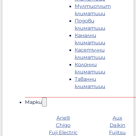
Мултисплит
климатици
Подови
климатици
Канални
климатици
Касетъчни
климатици
Колонни
климатици
Таванни
климатици
Марки
Arielli
Aux
Chigo
Daikin
Fuji Electric
Fujitsu