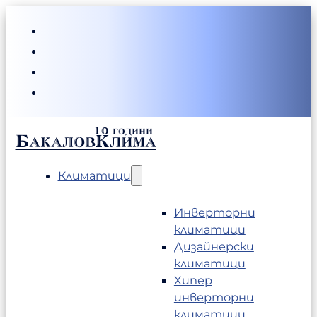
БакаловКлима
Климатици
Инверторни
климатици
Дизайнерски
климатици
Хипер
инверторни
климатици