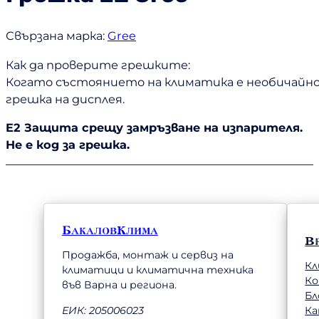
Свързана марка:
Gree
Как да проверите грешките:
Когато състоянието на климатика е необичайно
грешка на дисплея.
E2 Защита срещу замръзване на изпарителя.
Не е код за грешка.
БакаловКлима
В
Продажба, монтаж и сервиз на
Кл
климатици и климатична техника
К
във Варна и региона.
Бл
Ка
ЕИК: 205006023