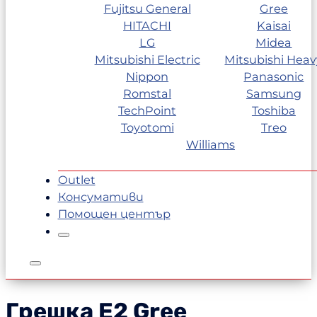
Fujitsu General
Gree
HITACHI
Kaisai
LG
Midea
Mitsubishi Electric
Mitsubishi Heav
Nippon
Panasonic
Romstal
Samsung
TechPoint
Toshiba
Toyotomi
Treo
Williams
Outlet
Консумативи
Помощен център
Грешка E2
Gree