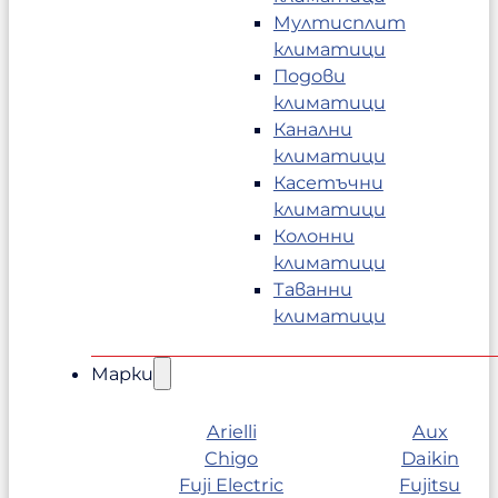
Мултисплит
климатици
Подови
климатици
Канални
климатици
Касетъчни
климатици
Колонни
климатици
Таванни
климатици
Марки
Arielli
Aux
Chigo
Daikin
Fuji Electric
Fujitsu