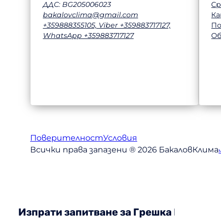
Ср
ДДС: BG205006023
Ка
bakalovclima@gmail.com
П
+359888355105, Viber +359883717127,
Об
WhatsApp +359883717127
Поверителност
Условия
Всички права запазени ® 2026 БакаловКлима
Изпрати запитване за Грешка E2