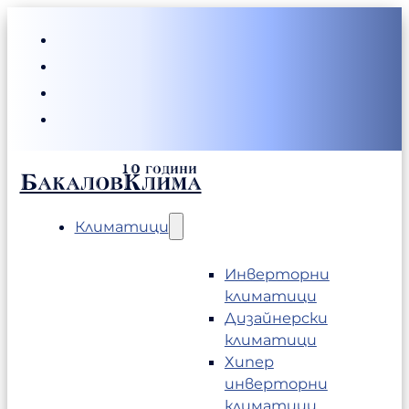
БакаловКлима
Климатици
Инверторни
климатици
Дизайнерски
климатици
Хипер
инверторни
климатици